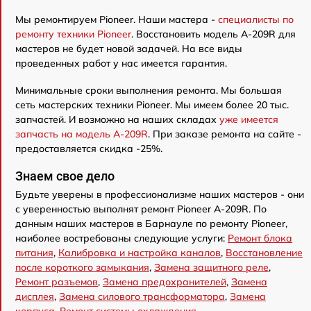
Мы ремонтируем Pioneer. Наши мастера -
специалисты по
ремонту техники Pioneer
. Восстановить модель A-209R для
мастеров не будет новой задачей. На все виды
проведенных работ у нас имеется гарантия.
Минимальные сроки выполнения ремонта. Мы большая
сеть мастерских техники Pioneer. Мы имеем более 20 тыс.
запчастей. И возможно на наших складах
уже имеется
запчасть на модель A-209R
. При заказе ремонта на сайте -
предоставляется скидка -25%.
Знаем свое дело
Будьте уверены в профессионализме наших мастеров - они
с уверенностью выполнят ремонт Pioneer A-209R. По
данным наших мастеров в Барнауле по ремонту Pioneer,
наиболее востребованы следующие услуги:
Ремонт блока
питания
,
Калибровка и настройка каналов
,
Восстановление
после короткого замыкания
,
Замена защитного реле
,
Ремонт разъемов
,
Замена предохранителей
,
Замена
дисплея
,
Замена силового трансформатора
,
Замена