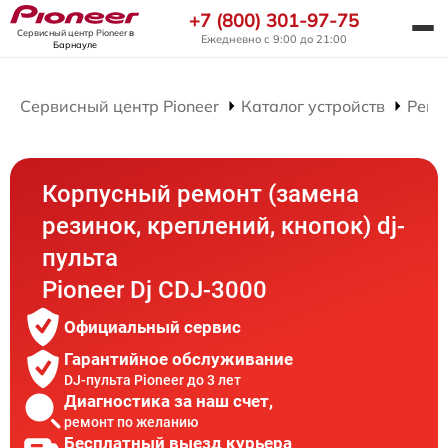
+7 (800) 301-97-75
Сервисный центр Pioneer
в
Ежедневно с 9:00 до 21:00
Барнауле
Сервисный центр Pioneer
Каталог устройств
Ремо
Корпусный ремонт (замена
резинок, креплений, кнопок) dj-
пульта
Pioneer Dj CDJ-3000
Официальный сервис
Гарантийное обслуживание
DJ-пульта Pioneer до 3 лет
Диагностика за наш счет,
ремонт по желанию
Бесплатный выезд курьера