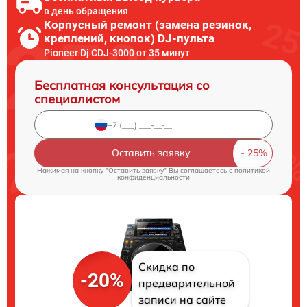
в день обращения
Корпусный ремонт (замена резинок,
креплений, кнопок) DJ-пульта
Pioneer Dj CDJ-3000 от 35 минут
Бесплатная консультация со
специалистом
Оставить заявку
Нажимая на кнопку "Оставить заявку" Вы соглашаетесь c
политикой
конфиденциальности
Скидка по
-20%
предварительной
записи на сайте